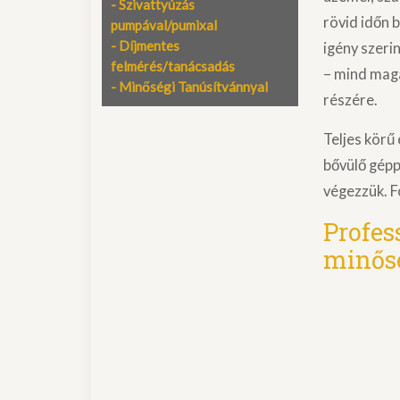
- Szivattyúzás
rövid időn 
pumpával/pumixal
- Díjmentes
igény szeri
felmérés/tanácsadás
– mind magá
- Minőségi Tanúsítvánnyal
részére.
Teljes körű
bővülő gép
végezzük. F
Profes
minős