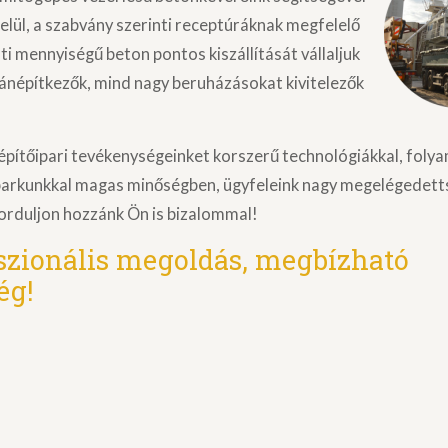
belül, a szabvány szerinti receptúráknak megfelelő
nti mennyiségű beton pontos kiszállítását vállaljuk
népítkezők, mind nagy beruházásokat kivitelezők
 építőipari tevékenységeinket korszerű technológiákkal, fol
parkunkkal magas minőségben, ügyfeleink nagy megelégedett
orduljon hozzánk Ön is bizalommal!
szionális megoldás, megbízható
ég!