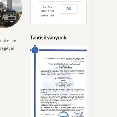
Do you
OK
own this
website?
Tanúsítványunk
yamatosan
ségével