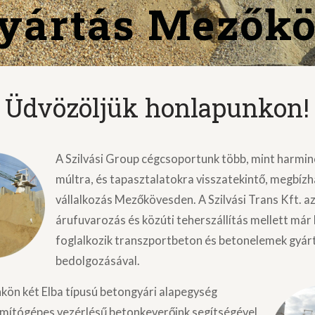
yártás Mezők
Üdvözöljük honlapunkon!
A Szilvási Group cégcsoportunk több, mint harmi
múltra, és tapasztalatokra visszatekintő, megbízh
vállalkozás Mezőkövesden. A Szilvási Trans Kft. a
árufuvarozás és közúti teherszállítás mellett már
foglalkozik transzportbeton és betonelemek gyár
bedolgozásával.
kön két Elba típusú betongyári alapegység
ámítógépes vezérlésű betonkeverőink segítségével