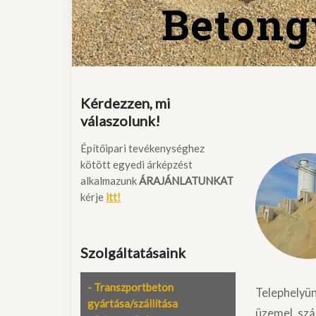
Betong
Kérdezzen, mi
válaszolunk!
Építőipari tevékenységhez
kötött egyedi árképzést
alkalmazunk
ÁRAJÁNLATUNKAT
kérje
itt!
Szolgáltatásaink
- Transzportbeton
Telephelyün
gyártása/szállítása
üzemel, sz