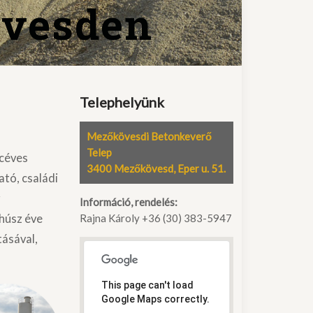
övesden
Telephelyünk
Mezőkövesdi Betonkeverő
Telep
ncéves
3400 Mezőkövesd, Eper u. 51.
ató, családi
z
Információ, rendelés:
 húsz éve
Rajna Károly +36 (30) 383-5947
tásával,
This page can't load
Google Maps correctly.